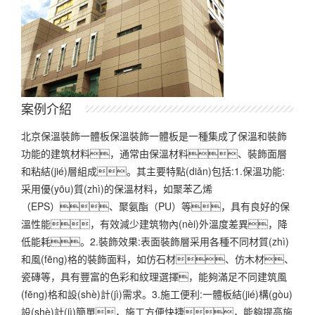
案例介紹
北京保溫裝飾一體板保溫裝飾一體板是一種集成了保溫和裝飾
功能的建筑材料，通常由保溫材料、裝飾面層
和粘結(jié)層組成。其主要特點(diǎn)包括:1.保溫功能:
采用優(yōu)質(zhì)的保溫材料，如聚苯乙烯
（EPS）、聚氨酯（PU）等，具有良好的保
溫性能，有效減少建筑物內(nèi)外溫度差異，降
低能耗。2.裝飾效果:表面裝飾層采用各種不同材質(zhì)
和風(fēng)格的裝飾面料，如仿石材、仿木材、
瓷磚等，具有豐富的色彩和紋理選擇，能夠滿足不同建筑風
(fēng)格和設(shè)計(jì)需求。3.施工便利:一體板結(jié)構(gòu)
設(shè)計(jì)簡單，施工方便快捷，能夠提高施