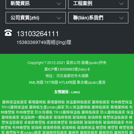
新聞資訊
工程案例
公司資質(zhì)
聯(lián)系我們
13103264111
15383369749周經(jīng)理
Copyright ? 2012-2021 昊辰公司 版權(quán)所有
冀ICP備13009983號(hào)-8
地址：河北省廊坊市大城縣
XML地圖
TXT地圖
HTLM地圖
聚合權(quán)重頁
友情鏈接
/ LINKS
巖棉保溫板廠家
幕墻巖棉板
幕墻巖棉板
保溫巖棉板廠家
巖棉板廠家
布林橡塑保溫
TR10巖棉保溫板
巖棉板生產(chǎn)廠家
防火保溫巖棉板
巖棉板廠家
幕墻巖棉板
布
林橡塑板
布林橡塑管
防水背襯板
TR10巖棉保溫板
巖棉板廠家
防火巖棉板廠家
保溫
巖棉板廠家
保溫裝飾一體板廠家
玻璃棉卷氈
玻璃棉板
玻璃棉管
橡塑保溫板廠家
橡
塑保溫管廠家
卓美斯橡塑板
卓美斯橡塑管
玻璃棉氈
玻璃棉卷氈
玻璃棉氈廠家
布林
橡塑板
布林橡塑管
玻璃棉
玻璃棉卷氈
玻璃棉板
玻璃棉保溫
橡塑板
橡塑管
橡塑管廠
家
橡塑板生產(chǎn)廠家
玻璃棉管殼廠家
巖棉管
巖棉管廠家
巖棉管殼
巖棉管殼
巖