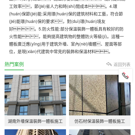
工效率，節(jié)省人力和時(shí)間成本。4.環
(huán)保節(jié)能:采用環(huán)保的建筑材料和工藝，符合節
(jié)能環(huán)保的要求，對(duì)環(huán)境友
好。5.防火性能:部分保溫裝飾一體板具有較好的防
火性能，能夠提高建筑物的整體防火等級(jí)。這種一
體板廣泛應(yīng)用于建筑外墻、室內(nèi)墻體、屋面等部
位，是現(xiàn)代建筑中常見的裝飾和保溫材料。
熱門案例
返回列表
湖南外墻保溫裝飾一體板施工
仿石材保溫裝飾一體板施工