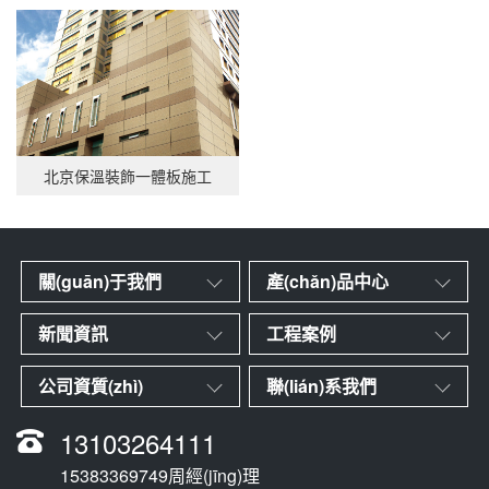
北京保溫裝飾一體板施工
關(guān)于我們
產(chǎn)品中心
新聞資訊
工程案例
公司資質(zhì)
聯(lián)系我們
13103264111
15383369749周經(jīng)理