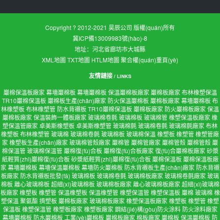
Copyright ? 2012-2021 昊辰公司 版權(quán)所有
冀ICP備13009983號(hào)-8
地址：河北省廊坊市大城縣
XML地圖
TXT地圖
HTLM地圖
聚合權(quán)重頁(yè)
友情鏈接
/ LINKS
巖棉保溫板廠家
幕墻巖棉板
幕墻巖棉板
保溫巖棉板廠家
巖棉板廠家
布林橡塑保溫
TR10巖棉保溫板
巖棉板生產(chǎn)廠家
防火保溫巖棉板
巖棉板廠家
幕墻巖棉板
布
林橡塑板
布林橡塑管
防水背襯板
TR10巖棉保溫板
巖棉板廠家
防火巖棉板廠家
保溫
巖棉板廠家
保溫裝飾一體板廠家
玻璃棉卷氈
玻璃棉板
玻璃棉管
橡塑保溫板廠家
橡
塑保溫管廠家
卓美斯橡塑板
卓美斯橡塑管
玻璃棉氈
玻璃棉卷氈
玻璃棉氈廠家
布林
橡塑板
布林橡塑管
玻璃棉
玻璃棉卷氈
玻璃棉板
玻璃棉保溫
橡塑板
橡塑管
橡塑管廠
家
橡塑板生產(chǎn)廠家
玻璃棉管殼廠家
巖棉管
巖棉管廠家
巖棉管殼
巖棉管殼
巖
棉保溫管
玻璃棉保溫管
巖棉復(fù)合板
巖棉復(fù)合板廠家
復(fù)合巖棉板廠家
砂漿
紙輕質(zhì)巖棉復(fù)合板
砂漿紙輕質(zhì)巖棉復(fù)合板
巖棉保溫板
巖棉保溫板廠
家
幕墻巖棉板
幕墻保溫巖棉板
幕墻防火巖棉板
防水背襯板生產(chǎn)廠家
防水背襯
板廠家
防水背襯板批發(fā)
玻璃棉板
玻璃棉卷氈
玻璃棉板廠家
玻璃棉卷氈廠家
玻璃
棉板
離心玻璃棉板
超細(xì)玻璃棉板
玻璃棉板廠家
離心玻璃棉板廠家
超細(xì)玻璃棉
板廠家
橡塑板
橡塑管
保溫橡塑板
保溫橡塑管
橡塑保溫管
橡塑保溫板
巖棉
玻璃棉
橡
塑保溫
聚氨酯
擠塑板
巖棉板廠家
玻璃棉板廠家
橡塑保溫板廠家
橡塑板
橡塑管
橡塑
保溫板
橡塑保溫管
橡塑板廠家
橡塑板廠家
鋼結(jié)構(gòu)防火涂料
防火涂料廠家
幕墻巖棉板
防水巖棉板
工業(yè)巖棉板
巖棉板廠家
棉板廠家
巖棉板
保溫巖棉板
防