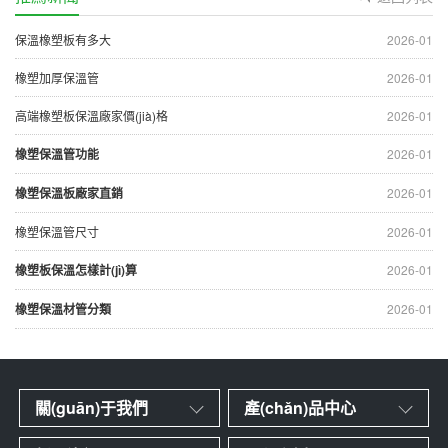
保溫橡塑板有多大
2026-01
橡塑加厚保溫管
2026-01
高端橡塑板保溫廠家價(jià)格
2026-01
橡塑保溫管功能
2026-01
橡塑保溫板廠家直銷
2026-01
橡塑保溫管尺寸
2026-01
橡塑板保溫怎樣計(jì)算
2026-01
橡塑保溫材管分類
2026-01
關(guān)于我們
產(chǎn)品中心