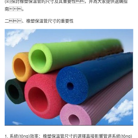
(xì)探討橡塑保溫管的尺寸及其重要性，并為大家提供選購指
南。
二、橡塑保溫管尺寸的重要性
1. 系統(tǒng)效率：橡塑保溫管尺寸的選擇直接影響管道系統(tǒng)