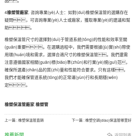
品。
4
橡塑管廠家
. 咨詢專業(yè)人士：如對(duì)橡塑保溫管的選購存在
疑問，可咨詢專業(yè)人士或廠家，獲取專業(yè)的建議和幫
助。
橡塑保溫管尺寸的選擇對(duì)于管道系統(tǒng)的性能和效率至關
(guān)重要。在選購過程中，我們需要根據(jù)實(shí)際使
用環(huán)境和需求，選擇合適尺寸的橡塑保溫管。我們還需
注意遵循國家相關(guān)標(biāo)準(zhǔn)和行業(yè)規(guī)范，
確保所選產(chǎn)品的質(zhì)量和性能符合要求。只有這樣，
我們才能確保管道系統(tǒng)的正常運(yùn)行和長期穩(wěn)
定。
橡塑保溫管廠家
橡塑管
上一篇 : 橡塑保溫管直銷
下一篇 : 橡塑空調(diào)保溫管哪里好
推薦新聞
返回列表