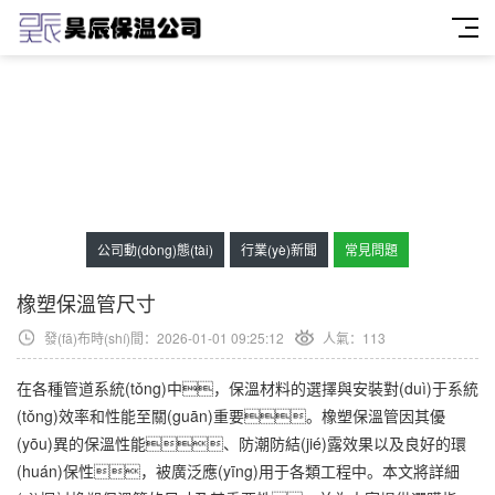
公司動(dòng)態(tài)
行業(yè)新聞
常見問題
橡塑保溫管尺寸
發(fā)布時(shí)間：2026-01-01 09:25:12
人氣：
113
在各種管道系統(tǒng)中，保溫材料的選擇與安裝對(duì)于系統
(tǒng)效率和性能至關(guān)重要。橡塑保溫管因其優
(yōu)異的保溫性能、防潮防結(jié)露效果以及良好的環
(huán)保性，被廣泛應(yīng)用于各類工程中。本文將詳細