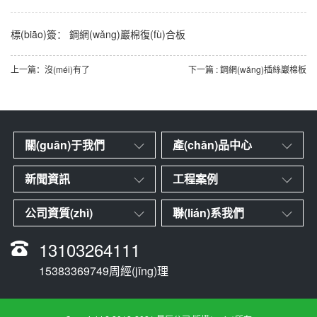
標(biāo)簽：
鋼網(wǎng)巖棉復(fù)合板
上一篇：沒(méi)有了
下一篇 : 鋼網(wǎng)插絲巖棉板
關(guān)于我們
產(chǎn)品中心
新聞資訊
工程案例
公司資質(zhì)
聯(lián)系我們
13103264111
15383369749周經(jīng)理