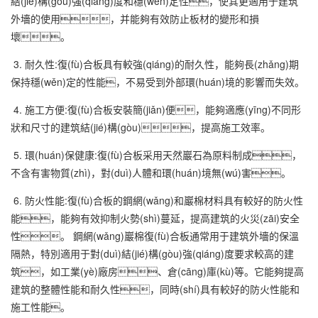
結(jié)構(gòu)強(qiáng)度和穩(wěn)定性，使其更適用于建筑
外墻的使用，并能夠有效防止板材的變形和損
壞。
3. 耐久性:復(fù)合板具有較強(qiáng)的耐久性，能夠長(zhǎng)期
保持穩(wěn)定的性能，不易受到外部環(huán)境的影響而失效。
4. 施工方便:復(fù)合板安裝簡(jiǎn)便，能夠適應(yīng)不同形
狀和尺寸的建筑結(jié)構(gòu)，提高施工效率。
5. 環(huán)保健康:復(fù)合板采用天然巖石為原料制成，
不含有害物質(zhì)，對(duì)人體和環(huán)境無(wú)害。
6. 防火性能:復(fù)合板的鋼網(wǎng)和巖棉材料具有較好的防火性
能，能夠有效抑制火勢(shì)蔓延，提高建筑的火災(zāi)安全
性。 鋼網(wǎng)巖棉復(fù)合板通常用于建筑外墻的保溫
隔熱，特別適用于對(duì)結(jié)構(gòu)強(qiáng)度要求較高的建
筑，如工業(yè)廠房、倉(cāng)庫(kù)等。它能夠提高
建筑的整體性能和耐久性，同時(shí)具有較好的防火性能和
施工性能。