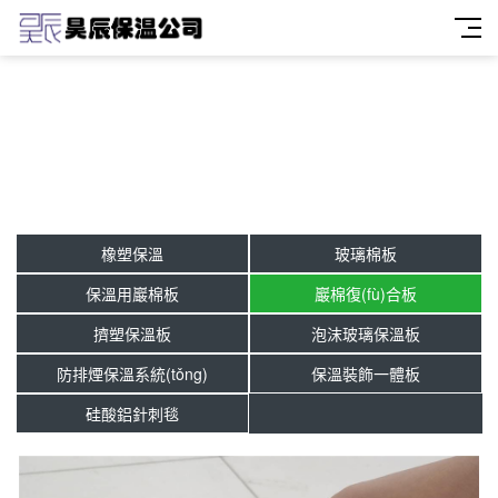
橡塑保溫
玻璃棉板
保溫用巖棉板
巖棉復(fù)合板
擠塑保溫板
泡沫玻璃保溫板
防排煙保溫系統(tǒng)
保溫裝飾一體板
硅酸鋁針刺毯