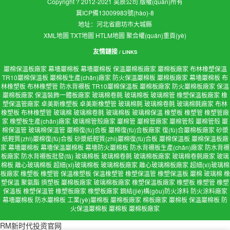
Copyright ? 2012-2021 昊辰公司 版權(quán)所有
冀ICP備13009983號(hào)-8
地址：河北省廊坊市大城縣
XML地圖
TXT地圖
HTLM地圖
聚合權(quán)重頁(yè)
友情鏈接
/ LINKS
巖棉保溫板廠家
幕墻巖棉板
幕墻巖棉板
保溫巖棉板廠家
巖棉板廠家
布林橡塑保溫
TR10巖棉保溫板
巖棉板生產(chǎn)廠家
防火保溫巖棉板
巖棉板廠家
幕墻巖棉板
布
林橡塑板
布林橡塑管
防水背襯板
TR10巖棉保溫板
巖棉板廠家
防火巖棉板廠家
保溫
巖棉板廠家
保溫裝飾一體板廠家
玻璃棉卷氈
玻璃棉板
玻璃棉管
橡塑保溫板廠家
橡
塑保溫管廠家
卓美斯橡塑板
卓美斯橡塑管
玻璃棉氈
玻璃棉卷氈
玻璃棉氈廠家
布林
橡塑板
布林橡塑管
玻璃棉
玻璃棉卷氈
玻璃棉板
玻璃棉保溫
橡塑板
橡塑管
橡塑管廠
家
橡塑板生產(chǎn)廠家
玻璃棉管殼廠家
巖棉管
巖棉管廠家
巖棉管殼
巖棉管殼
巖
棉保溫管
玻璃棉保溫管
巖棉復(fù)合板
巖棉復(fù)合板廠家
復(fù)合巖棉板廠家
砂漿
紙輕質(zhì)巖棉復(fù)合板
砂漿紙輕質(zhì)巖棉復(fù)合板
巖棉保溫板
巖棉保溫板廠
家
幕墻巖棉板
幕墻保溫巖棉板
幕墻防火巖棉板
防水背襯板生產(chǎn)廠家
防水背襯
板廠家
防水背襯板批發(fā)
玻璃棉板
玻璃棉卷氈
玻璃棉板廠家
玻璃棉卷氈廠家
玻璃
棉板
離心玻璃棉板
超細(xì)玻璃棉板
玻璃棉板廠家
離心玻璃棉板廠家
超細(xì)玻璃棉
板廠家
橡塑板
橡塑管
保溫橡塑板
保溫橡塑管
橡塑保溫管
橡塑保溫板
巖棉
玻璃棉
橡
塑保溫
聚氨酯
擠塑板
巖棉板廠家
玻璃棉板廠家
橡塑保溫板廠家
橡塑板
橡塑管
橡塑
保溫板
橡塑保溫管
橡塑板廠家
橡塑板廠家
鋼結(jié)構(gòu)防火涂料
防火涂料廠家
幕墻巖棉板
防水巖棉板
工業(yè)巖棉板
巖棉板廠家
棉板廠家
巖棉板
保溫巖棉板
防
火保溫巖棉板
巖棉板
巖棉板廠家
RM新时代投资官网