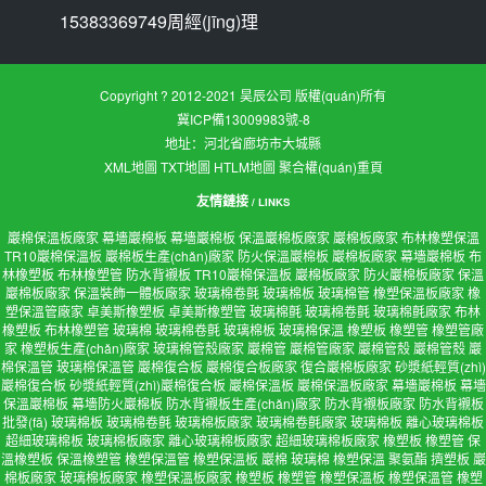
15383369749周經(jīng)理
Copyright ? 2012-2021 昊辰公司 版權(quán)所有
冀ICP備13009983號-8
地址：河北省廊坊市大城縣
XML地圖
TXT地圖
HTLM地圖
聚合權(quán)重頁
友情鏈接
/ LINKS
巖棉保溫板廠家
幕墻巖棉板
幕墻巖棉板
保溫巖棉板廠家
巖棉板廠家
布林橡塑保溫
TR10巖棉保溫板
巖棉板生產(chǎn)廠家
防火保溫巖棉板
巖棉板廠家
幕墻巖棉板
布
林橡塑板
布林橡塑管
防水背襯板
TR10巖棉保溫板
巖棉板廠家
防火巖棉板廠家
保溫
巖棉板廠家
保溫裝飾一體板廠家
玻璃棉卷氈
玻璃棉板
玻璃棉管
橡塑保溫板廠家
橡
塑保溫管廠家
卓美斯橡塑板
卓美斯橡塑管
玻璃棉氈
玻璃棉卷氈
玻璃棉氈廠家
布林
橡塑板
布林橡塑管
玻璃棉
玻璃棉卷氈
玻璃棉板
玻璃棉保溫
橡塑板
橡塑管
橡塑管廠
家
橡塑板生產(chǎn)廠家
玻璃棉管殼廠家
巖棉管
巖棉管廠家
巖棉管殼
巖棉管殼
巖
棉保溫管
玻璃棉保溫管
巖棉復合板
巖棉復合板廠家
復合巖棉板廠家
砂漿紙輕質(zhì)
巖棉復合板
砂漿紙輕質(zhì)巖棉復合板
巖棉保溫板
巖棉保溫板廠家
幕墻巖棉板
幕墻
保溫巖棉板
幕墻防火巖棉板
防水背襯板生產(chǎn)廠家
防水背襯板廠家
防水背襯板
批發(fā)
玻璃棉板
玻璃棉卷氈
玻璃棉板廠家
玻璃棉卷氈廠家
玻璃棉板
離心玻璃棉板
超細玻璃棉板
玻璃棉板廠家
離心玻璃棉板廠家
超細玻璃棉板廠家
橡塑板
橡塑管
保
溫橡塑板
保溫橡塑管
橡塑保溫管
橡塑保溫板
巖棉
玻璃棉
橡塑保溫
聚氨酯
擠塑板
巖
棉板廠家
玻璃棉板廠家
橡塑保溫板廠家
橡塑板
橡塑管
橡塑保溫板
橡塑保溫管
橡塑