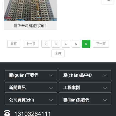
邯鄲華潤凱旋門項目
首頁
上一頁
2
3
4
5
6
下一頁
末頁
關(guān)于我們
產(chǎn)品中心
新聞資訊
工程案例
公司資質(zhì)
聯(lián)系我們
13103264111