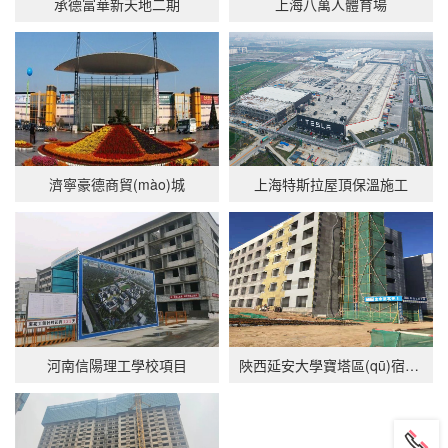
承德富華新天地二期
上海八萬人體育場
濟寧豪德商貿(mào)城
上海特斯拉屋頂保溫施工
河南信陽理工學校項目
陜西延安大學寶塔區(qū)宿舍樓項目